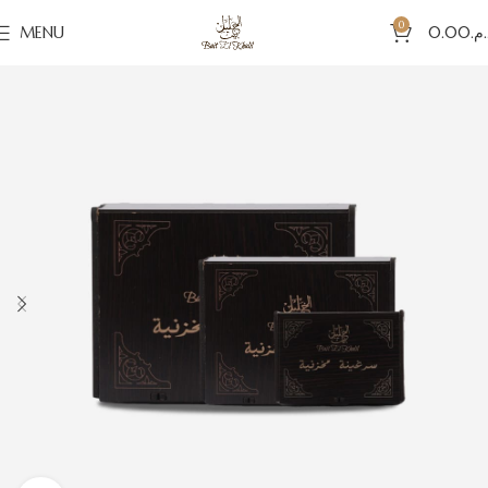
0
MENU
0.00
د.م