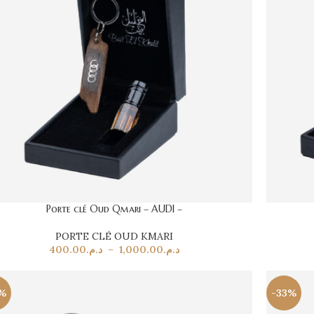
Porte clé Oud Qmari – AUDI –
PORTE CLÉ OUD KMARI
400.00
د.م.
–
1,000.00
د.م.
%
-33%