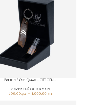
Porte clé Oud Qmari – CITROËN –
PORTE CLÉ OUD KMARI
400.00
د.م.
–
1,000.00
د.م.