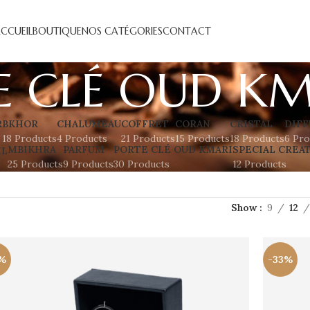
CCUEIL
BOUTIQUE
NOS CATÉGORIES
CONTACT
E CLÉ OUD KM
R
BKHOR
CHALUMEAU
COFFRET
CORAN
CRISTAL
DIFF
18 Products
4 Products
21 Products
15 Products
18 Products
6 Pro
MBIKHRA
PARFUM
PORTE CLÉ OUD KMARI
SPECIAL CREA
IL
25 Products
9 Products
30 Products
12 Products
Show
9
12
%
-33%