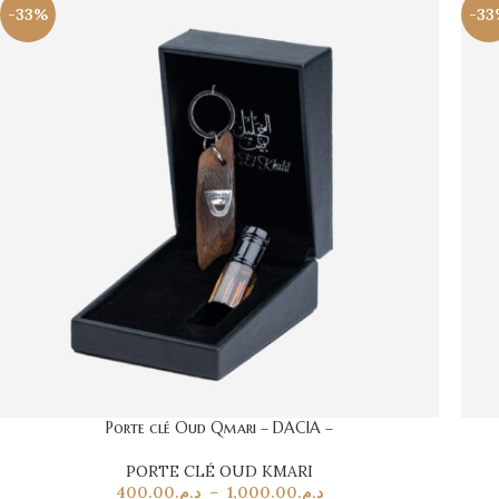
-33%
-33
Porte clé Oud Qmari – DACIA –
PORTE CLÉ OUD KMARI
400.00
د.م.
–
1,000.00
د.م.