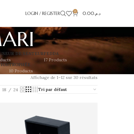
0
LOGIN / REGISTER
0.00
د.م.
ARI
USEUR DE SENTEUR
FEDDA
ducts
17 Products
TION
TROPHÉE
10 Products
Affichage de 1–12 sur 30 résultats
18
24