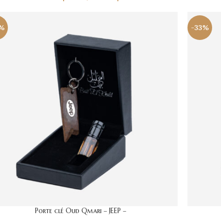
%
-33%
Porte clé Oud Qmari – JEEP –