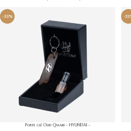
-33%
-33
Porte clé Oud Qmari – HYUNDAI –