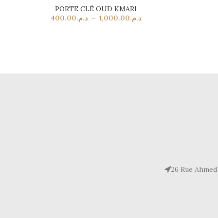
PORTE CLÉ OUD KMARI
400.00
د.م.
–
1,000.00
د.م.
26 Rue Ahmed