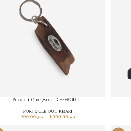
Porte clé Oud Qmari – CHEVROLET –
PORTE CLÉ OUD KMARI
400.00
د.م.
–
1,000.00
د.م.