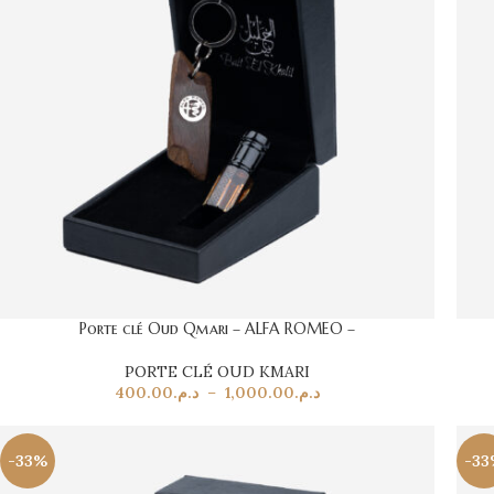
Porte clé Oud Qmari – ALFA ROMEO –
PORTE CLÉ OUD KMARI
400.00
د.م.
–
1,000.00
د.م.
-33%
-33