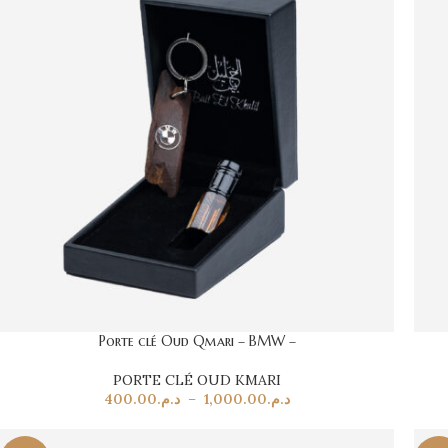
Porte clé Oud Qmari – BMW –
PORTE CLÉ OUD KMARI
400.00
د.م.
–
1,000.00
د.م.