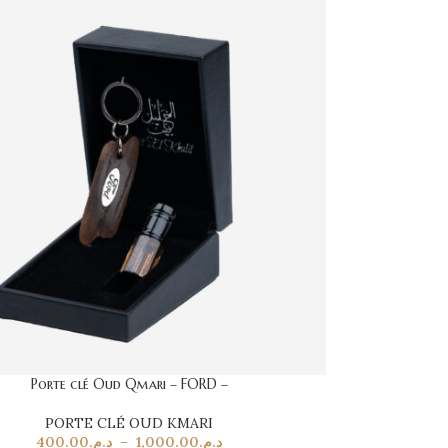
Porte clé Oud Qmari – FORD –
PORTE CLÉ OUD KMARI
400.00
د.م.
–
1,000.00
د.م.