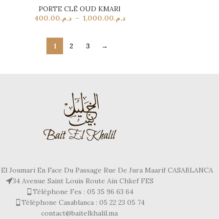
PORTE CLÉ OUD KMARI
400.00
د.م.
–
1,000.00
د.م.
1
2
3
→
 El Joumari En Face Du Passage Rue De Jura Maarif CASABLANCA
34 Avenue Saint Louis Route Ain Chkef FES
Téléphone Fes : 05 35 96 63 64
Téléphone Casablanca : 05 22 23 05 74
contact@baitelkhalil.ma