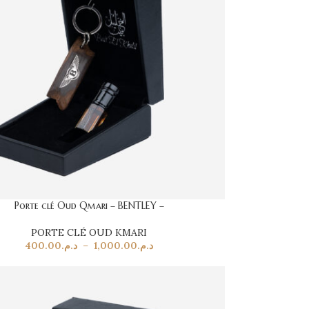
Porte clé Oud Qmari – BENTLEY –
PORTE CLÉ OUD KMARI
400.00
د.م.
–
1,000.00
د.م.