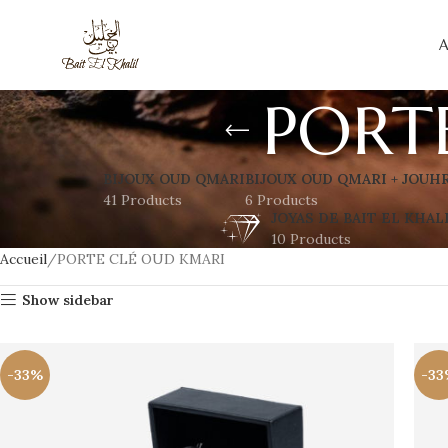
A
PORT
BIJOUX OUD QMARI
BIJOUX OUD QMARI + JOUH
41 Products
6 Products
JOYAS DE BAIT EL KHAL
10 Products
Accueil
PORTE CLÉ OUD KMARI
Show sidebar
-33%
-33