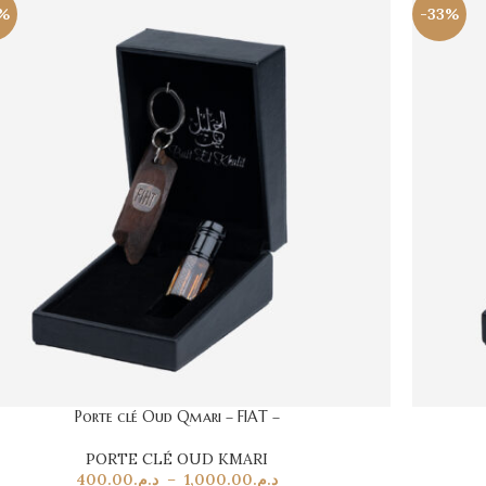
%
-33%
Porte clé Oud Qmari – FIAT –
PORTE CLÉ OUD KMARI
400.00
د.م.
–
1,000.00
د.م.