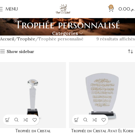
0
MENU
0.00
د.م
Trophée personnalisé
Categories
Accueil
Trophée
Trophée personnalisé
9 résultats affichés
Show sidebar
Trophée en Cristal
Trophée en Cristal Ayat El Korsi