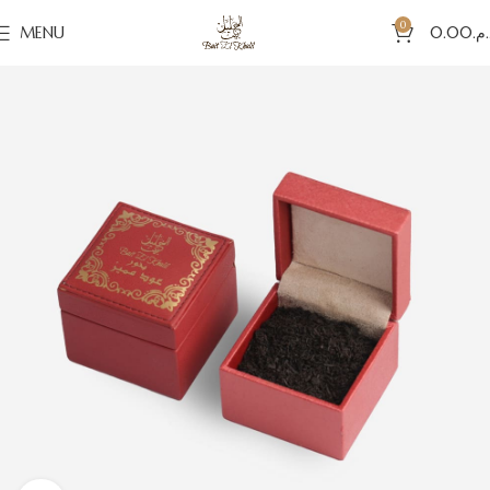
0
MENU
0.00
د.م