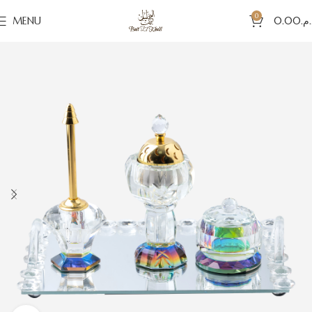
0
MENU
0.00
د.م