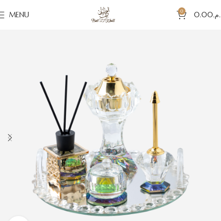
0
MENU
0.00
د.م