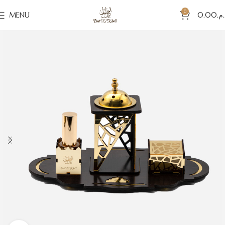
0
MENU
0.00
د.م