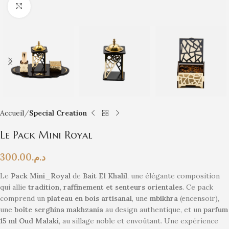
Click to enlarge
Accueil
Special Creation
Le Pack Mini Royal
300.00
د.م.
Le
Pack Mini_Royal
de
Bait El Khalil
, une élégante composition
qui allie
tradition, raffinement et senteurs orientales
. Ce pack
comprend un
plateau en bois artisanal
, une
mbikhra
(encensoir),
une
boîte serghina makhzania
au design authentique, et un
parfum
15 ml Oud Malaki
, au sillage noble et envoûtant. Une expérience