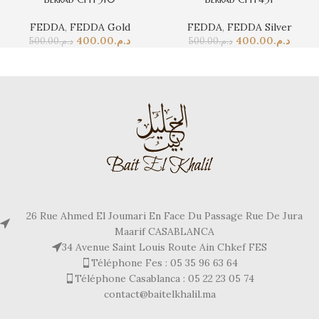
FEDDA
,
FEDDA Gold
FEDDA
,
FEDDA Silver
400.00
د.م.
400.00
د.م.
500.00
د.م.
500.00
د.م.
26 Rue Ahmed El Joumari En Face Du Passage Rue De Jura
Maarif CASABLANCA
34 Avenue Saint Louis Route Ain Chkef FES
Téléphone Fes : 05 35 96 63 64
Téléphone Casablanca : 05 22 23 05 74
contact@baitelkhalil.ma