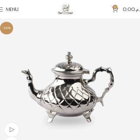
0
MENU
0.00
د.م
-20%
Watch video