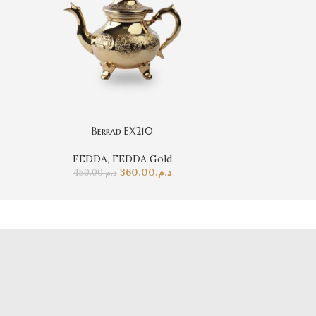
Berrad EX210
B
FEDDA
,
FEDDA Gold
FEDD
360.00
د.م.
450.00
د.م.
550.0