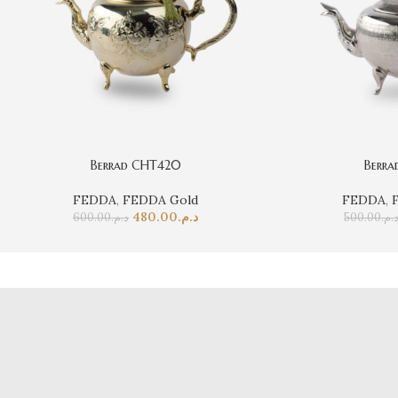
Berrad CHT420
Berra
FEDDA
,
FEDDA Gold
FEDDA
,
480.00
د.م.
600.00
د.م.
500.00
د.م