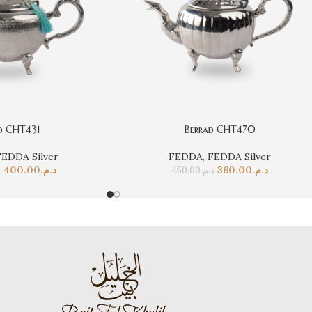
d CHT431
Berrad CHT470
FEDDA Silver
FEDDA
,
FEDDA Silver
400.00
د.م.
360.00
د.م.
.
450.00
د.م.