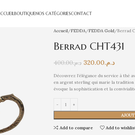
CCUEIL
BOUTIQUE
NOS CATÉGORIES
CONTACT
Accueil
FEDDA
FEDDA Gold
Berrad 
Berrad CHT431
320.00
د.م.
400.00
د.م.
Découvrez l’élégance du service à thé a
en argent sterling qui marie la tradition
évoque la sophistication et la convivialit
AJOUT
Add to compare
Add to wishlis