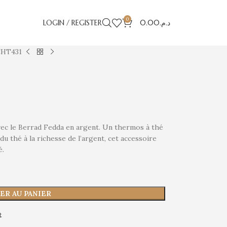
0
LOGIN / REGISTER
0.00
د.م.
CHT431
vec le Berrad Fedda en argent. Un thermos à thé
 du thé à la richesse de l’argent, cet accessoire
é.
ER AU PANIER
t