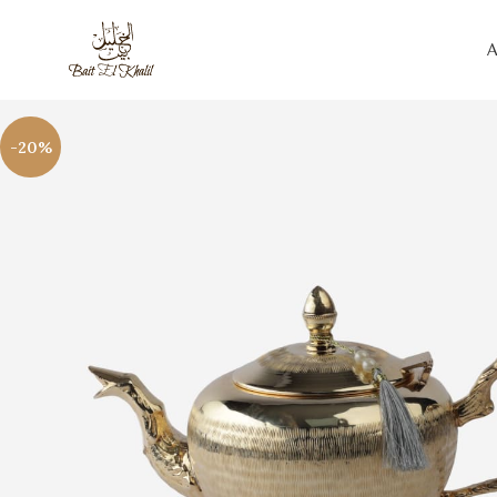
A
-20%