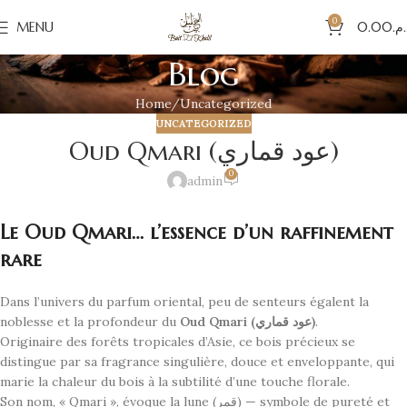
0
MENU
0.00
د.م
Blog
Home
Uncategorized
UNCATEGORIZED
Oud Qmari (عود قماري)
0
admin
Le Oud Qmari… l’essence d’un raffinement
rare
Dans l’univers du parfum oriental, peu de senteurs égalent la
noblesse et la profondeur du
Oud Qmari (عود قماري)
.
Originaire des forêts tropicales d’Asie, ce bois précieux se
distingue par sa fragrance singulière, douce et enveloppante, qui
marie la chaleur du bois à la subtilité d’une touche florale.
Son nom, « Qmari », évoque la lune (قمر) — symbole de pureté et