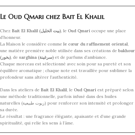
Le Oud Qmari chez Bait El Khalil
Chez
Bait El Khalil (بيت الخليل)
, le
Oud Qmari
occupe une place
d’honneur.
La Maison le considère comme
le cœur du raffinement oriental
,
une matière première noble utilisée dans ses créations de
bakhour
(بخور)
, de
sarghina (سرغينة)
et de parfums d’ambiance.
Chaque morceau est sélectionné avec soin pour sa pureté et son
équilibre aromatique ; chaque note est travaillée pour sublimer la
profondeur sans altérer l’authenticité.
Dans les ateliers de
Bait El Khalil
, le
Oud Qmari
est préparé selon
une méthode traditionnelle, parfois infusé dans des huiles
naturelles (زيوت طبيعية) pour renforcer son intensité et prolonger
sa durée.
Le résultat : une fragrance élégante, apaisante et d’une grande
spiritualité, qui relie les sens à l’âme.