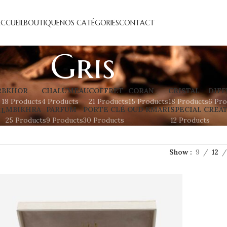
CCUEIL
BOUTIQUE
NOS CATÉGORIES
CONTACT
Gris
R
BKHOR
CHALUMEAU
COFFRET
CORAN
CRISTAL
DIFF
18 Products
4 Products
21 Products
15 Products
18 Products
6 Pro
MBIKHRA
PARFUM
PORTE CLÉ OUD KMARI
SPECIAL CREA
IL
25 Products
9 Products
30 Products
12 Products
Show
9
12