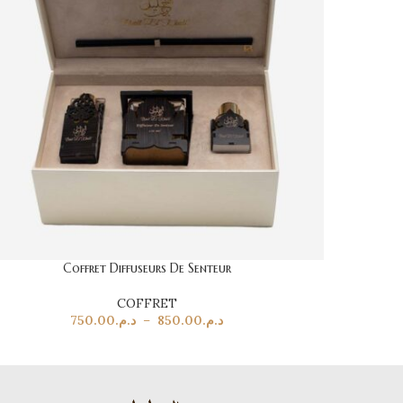
Coffret Diffuseurs De Senteur
COFFRET
750.00
د.م.
–
850.00
د.م.