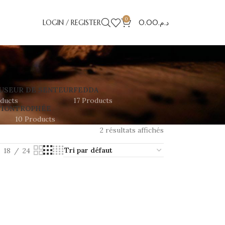
0
LOGIN / REGISTER
0.00
د.م.
USEUR DE SENTEUR
FEDDA
ducts
17 Products
TION
TROPHÉE
10 Products
2 résultats affichés
18
24