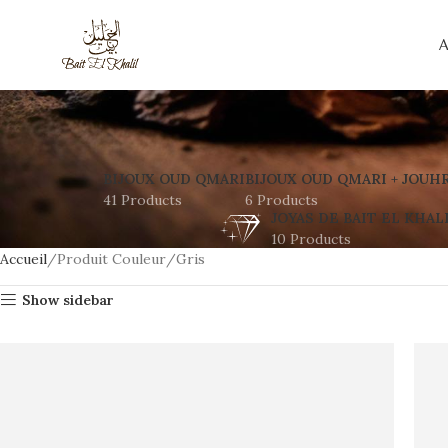
A
BIJOUX OUD QMARI
BIJOUX OUD QMARI + JOUH
41 Products
6 Products
JOYAS DE BAIT EL KHAL
10 Products
Accueil
Produit Couleur
Gris
Show sidebar