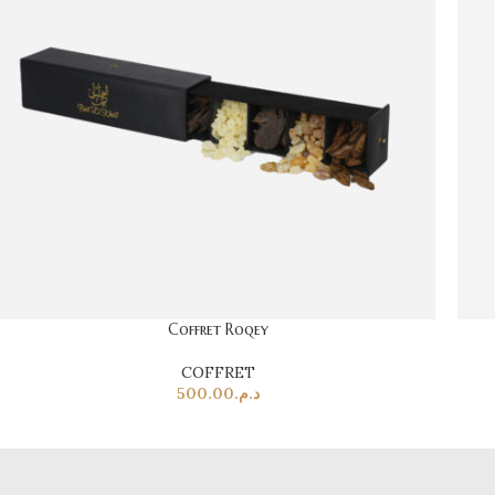
Coffret Roqey
COFFRET
500.00
د.م.