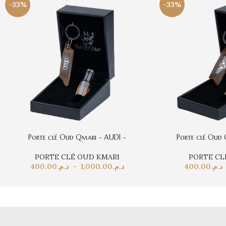
-33%
-33%
Porte clé Oud Qmari – AUDI –
Porte clé Oud 
PORTE CLÉ OUD KMARI
PORTE CL
400.00
د.م.
–
1,000.00
د.م.
400.00
د.م.