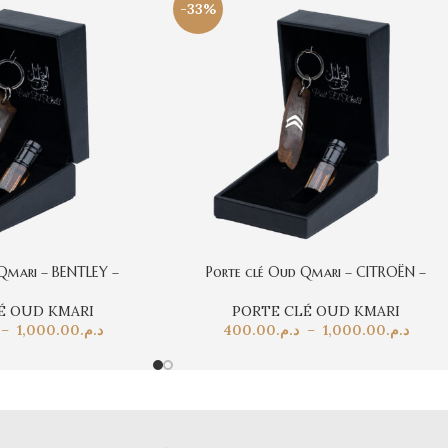
-33%
Qmari – BENTLEY –
Porte clé Oud Qmari – CITROËN –
É OUD KMARI
PORTE CLÉ OUD KMARI
–
1,000.00
د.م.
400.00
د.م.
–
1,000.00
د.م.