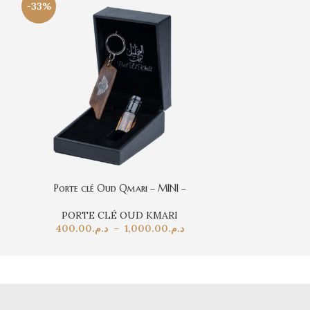
-33%
-33%
Porte clé Oud Qmari – MINI –
Porte clé
PORTE CLÉ OUD KMARI
PORTE 
400.00
د.م.
–
1,000.00
د.م.
400.00
م