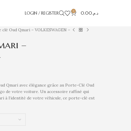
0
LOGIN / REGISTER
0.00
د.م.
e clé Oud Qmari – VOLKESWAGEN –
mari –
–
Oud Qmari avec élégance grâce au Porte-Clé Oud
go de votre voiture. Un accessoire raffiné qui
ri à l’identité de votre véhicule, ce porte-clé est