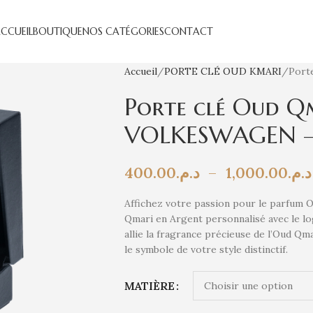
CCUEIL
BOUTIQUE
NOS CATÉGORIES
CONTACT
Accueil
PORTE CLÉ OUD KMARI
Port
Porte clé Oud Q
VOLKESWAGEN 
400.00
د.م.
–
1,000.00
د.م.
Affichez votre passion pour le parfum 
Qmari en Argent personnalisé avec le lo
allie la fragrance précieuse de l’Oud Qma
le symbole de votre style distinctif.
MATIÈRE