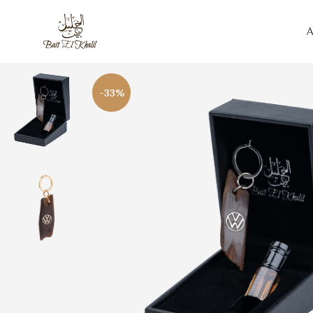
A
-33%