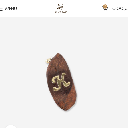
0
MENU
0.00
د.م