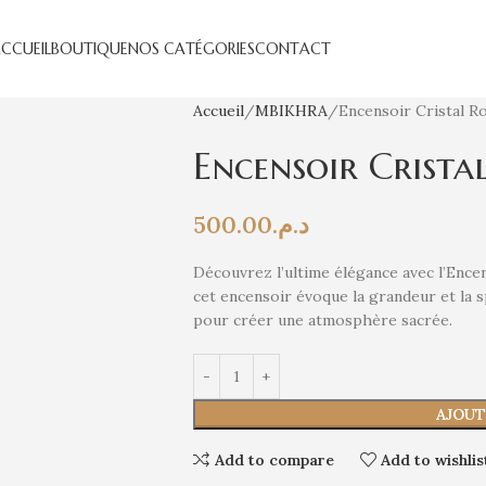
CCUEIL
BOUTIQUE
NOS CATÉGORIES
CONTACT
Accueil
MBIKHRA
Encensoir Cristal Ro
Encensoir Crista
500.00
د.م.
Découvrez l’ultime élégance avec l’Encen
cet encensoir évoque la grandeur et la s
pour créer une atmosphère sacrée.
AJOUT
Add to compare
Add to wishlis