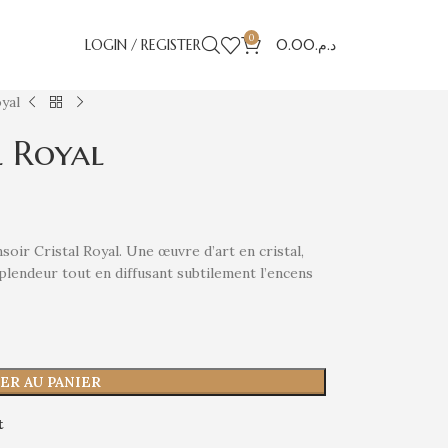
0
LOGIN / REGISTER
0.00
د.م.
yal
l Royal
soir Cristal Royal. Une œuvre d’art en cristal,
plendeur tout en diffusant subtilement l’encens
ER AU PANIER
t