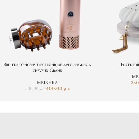
Brûleur d’encens électronique avec peignes à
Encensoi
cheveux Grand
MB
MBIKHRA
250
400.00
د.م.
500.00
د.م.