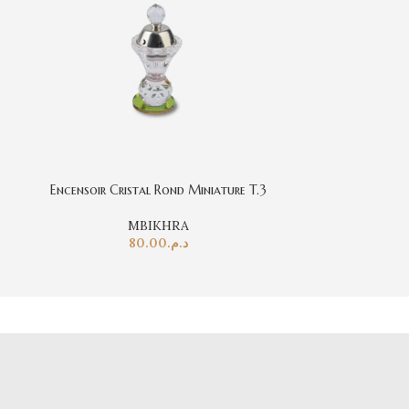
Encensoir Cristal Rond Miniature T.3
Encensoir
MBIKHRA
80.00
د.م.