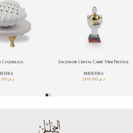
r Coquillage
Encensoir Cristal Carré Mini Prestige
IKHRA
MBIKHRA
.00
د.م.
200.00
د.م.