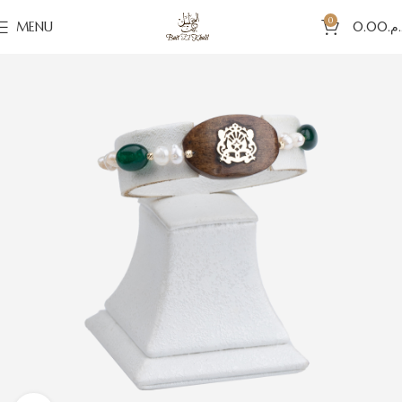
0
MENU
0.00
د.م